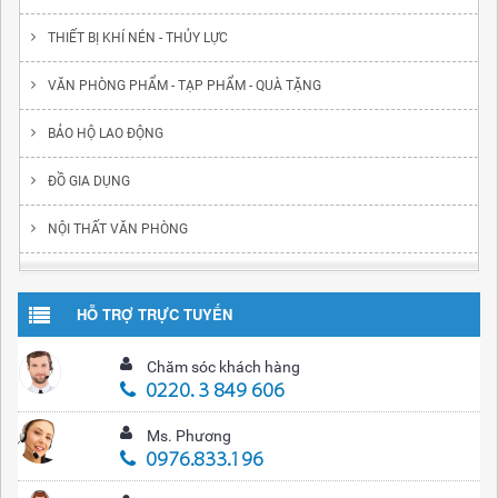
THIẾT BỊ KHÍ NÉN - THỦY LỰC
VĂN PHÒNG PHẨM - TẠP PHẨM - QUÀ TẶNG
BẢO HỘ LAO ĐỘNG
ĐỒ GIA DỤNG
NỘI THẤT VĂN PHÒNG
HỖ TRỢ TRỰC TUYẾN
Chăm sóc khách hàng
0220. 3 849 606
Ms. Phương
0976.833.196