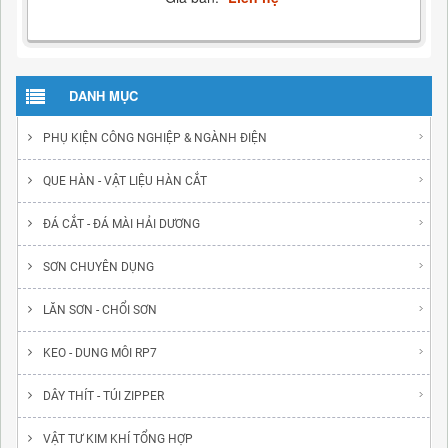
DANH MỤC
PHỤ KIỆN CÔNG NGHIỆP & NGÀNH ĐIỆN
QUE HÀN - VẬT LIỆU HÀN CẮT
ĐÁ CẮT - ĐÁ MÀI HẢI DƯƠNG
SƠN CHUYÊN DỤNG
LĂN SƠN - CHỔI SƠN
KEO - DUNG MÔI RP7
DÂY THÍT - TÚI ZIPPER
VẬT TƯ KIM KHÍ TỔNG HỢP