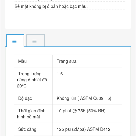
Bề mặt không bị ố bẩn hoặc bạc màu.
Màu
Trắng sữa
Trọng lượng
1.6
riêng ở nhiệt độ
20ºC
Độ đặc
Không lún ( ASTM C639 - 5)
Thời gian định
10 phút @ 75F (50% RH)
hình bề mặt
Sức căng
125 psi (2Mpa) ASTM D412