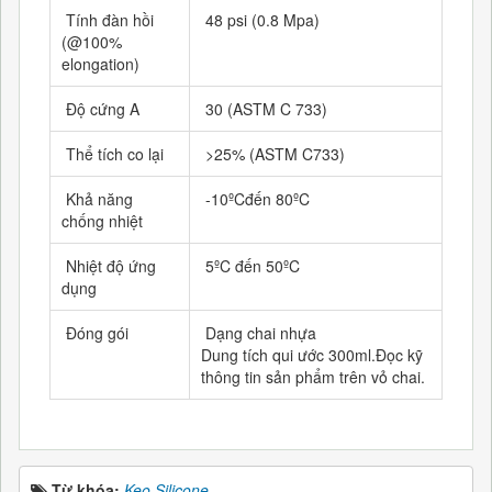
Tính đàn hồi
48 psi (0.8 Mpa)
(@100%
elongation)
Độ cứng A
30 (ASTM C 733)
Thể tích co lại
>25% (ASTM C733)
Khả năng
-10ºCđến 80ºC
chống nhiệt
Nhiệt độ ứng
5ºC đến 50ºC
dụng
Đóng gói
Dạng chai nhựa
Dung tích qui ước 300ml.Đọc kỹ
thông tin sản phẩm trên vỏ chai.
Từ khóa:
Keo Silicone