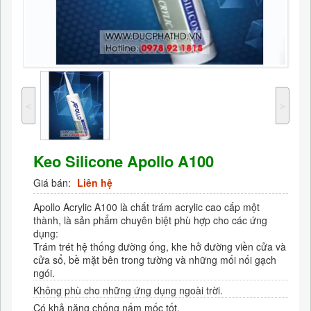
˂
˃
Keo Silicone Apollo A100
Giá bán:
Liên hệ
Apollo Acrylic A100 là chất trám acrylic cao cấp một
thành, là sản phẩm chuyên biệt phù hợp cho các ứng
dụng:
Trám trét hệ thống đường ống, khe hở đường viền cửa và
cửa sổ, bề mặt bên trong tường và những mối nối gạch
ngói.
Không phù cho những ứng dụng ngoài trời.
Có khả năng chống nấm mốc tốt.