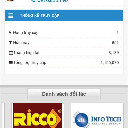
0976.833.196
THỐNG KÊ TRUY CẬP
Đang truy cập
1
Hôm nay
651
Tháng hiện tại
6,189
Tổng lượt truy cập
1,155,070
Danh sách đối tác