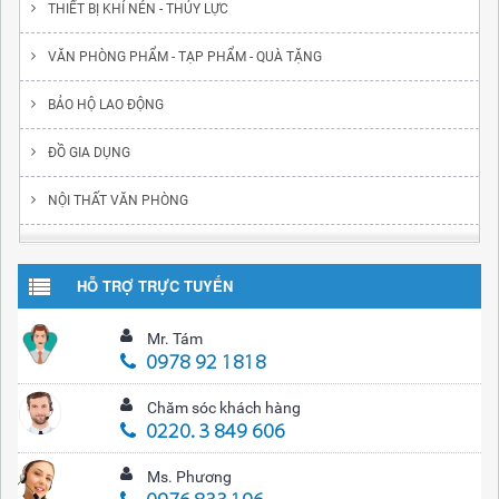
THIẾT BỊ KHÍ NÉN - THỦY LỰC
VĂN PHÒNG PHẨM - TẠP PHẨM - QUÀ TẶNG
BẢO HỘ LAO ĐỘNG
ĐỒ GIA DỤNG
NỘI THẤT VĂN PHÒNG
HỖ TRỢ TRỰC TUYẾN
Mr. Tám
0978 92 1818
Chăm sóc khách hàng
0220. 3 849 606
Ms. Phương