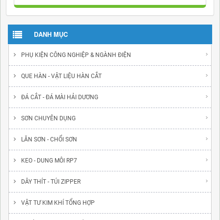
DANH MỤC
PHỤ KIỆN CÔNG NGHIỆP & NGÀNH ĐIỆN
QUE HÀN - VẬT LIỆU HÀN CẮT
ĐÁ CẮT - ĐÁ MÀI HẢI DƯƠNG
SƠN CHUYÊN DỤNG
LĂN SƠN - CHỔI SƠN
KEO - DUNG MÔI RP7
DÂY THÍT - TÚI ZIPPER
VẬT TƯ KIM KHÍ TỔNG HỢP