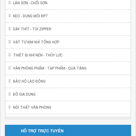
LĂN SƠN - CHỔI SƠN
KEO - DUNG MÔI RP7
DÂY THÍT - TÚI ZIPPER
VẬT TƯ KIM KHÍ TỔNG HỢP
THIẾT BỊ KHÍ NÉN - THỦY LỰC
VĂN PHÒNG PHẨM - TẠP PHẨM - QUÀ TẶNG
BẢO HỘ LAO ĐỘNG
ĐỒ GIA DỤNG
NỘI THẤT VĂN PHÒNG
HỖ TRỢ TRỰC TUYẾN