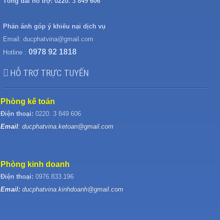
Tổng đài hỗ trợ:
0220. 3 849 606
Phản ánh góp ý khiếu nại dịch vụ
Email:
ducphatvina@gmail.com
0978 92 1818
Hotline :
HỖ TRỢ TRỰC TUYẾN
Phòng kế toán
Điện thoại:
0220. 3 849 606
Email
: ducphatvina.ketoan@gmail.com
Phòng kinh doanh
Điện thoại:
0976.833.196
Email:
ducphatvina.kinhdoanh@gmail.com