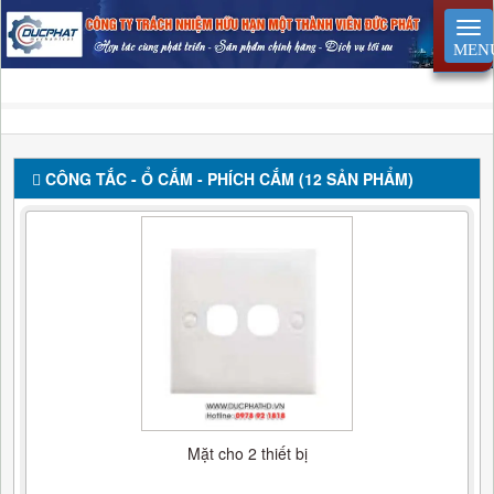
CÔNG TẮC - Ổ CẮM - PHÍCH CẮM (12 SẢN PHẨM)
Mặt cho 2 thiết bị