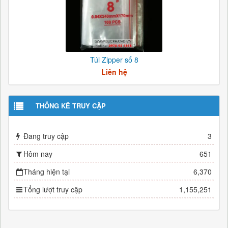
Túi Zipper số 8
Liên hệ
THỐNG KÊ TRUY CẬP
Đang truy cập
3
Hôm nay
651
Tháng hiện tại
6,370
Tổng lượt truy cập
1,155,251