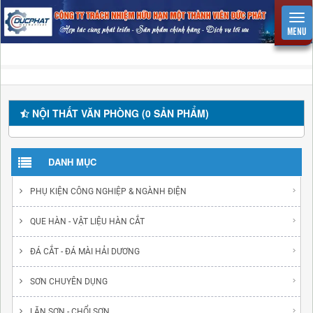
NỘI THẤT VĂN PHÒNG (0 SẢN PHẨM)
DANH MỤC
PHỤ KIỆN CÔNG NGHIỆP & NGÀNH ĐIỆN
QUE HÀN - VẬT LIỆU HÀN CẮT
ĐÁ CẮT - ĐÁ MÀI HẢI DƯƠNG
SƠN CHUYÊN DỤNG
LĂN SƠN - CHỔI SƠN