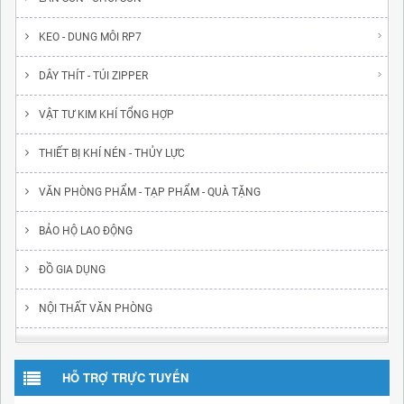
KEO - DUNG MÔI RP7
DÂY THÍT - TÚI ZIPPER
VẬT TƯ KIM KHÍ TỔNG HỢP
THIẾT BỊ KHÍ NÉN - THỦY LỰC
VĂN PHÒNG PHẨM - TẠP PHẨM - QUÀ TẶNG
BẢO HỘ LAO ĐỘNG
ĐỒ GIA DỤNG
NỘI THẤT VĂN PHÒNG
HỖ TRỢ TRỰC TUYẾN