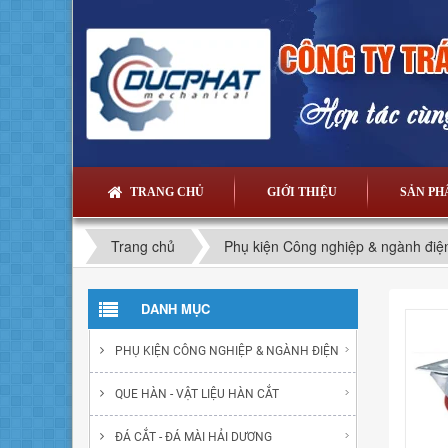
TRANG CHỦ
GIỚI THIỆU
SẢN P
Trang chủ
Phụ kiện Công nghiệp & ngành điệ
DANH MỤC
PHỤ KIỆN CÔNG NGHIỆP & NGÀNH ĐIỆN
QUE HÀN - VẬT LIỆU HÀN CẮT
ĐÁ CẮT - ĐÁ MÀI HẢI DƯƠNG