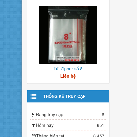
Túi Zipper số 8
Liên hệ
THỐNG KÊ TRUY CẬP
Đang truy cập
6
Hôm nay
651
Tháng hiện tại
6,457