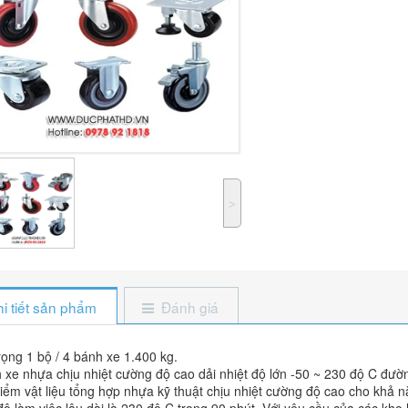
˃
i tiết sản phẩm
Đánh giá
rọng 1 bộ / 4 bánh xe 1.400 kg.
 xe nhựa chịu nhiệt cường độ cao dải nhiệt độ lớn -50 ~ 230 độ C đư
iểm vật liệu tổng hợp nhựa kỹ thuật chịu nhiệt cường độ cao cho khả năn
độ làm việc lâu dài là 230 độ C trong 90 phút. Với yêu cầu của các kho