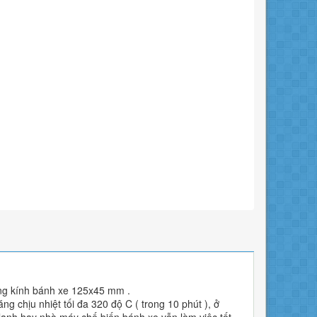
ờng kính bánh xe 125x45 mm .
g chịu nhiệt tối đa 320 độ C ( trong 10 phút ), ở
 lạnh hay nhà máy chế biến bánh xe vẫn làm việc tốt