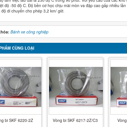
iệt độ -50 độ C. Độ bền cơ học chịu mài mòn va đập cao gấp nhiều lần 
c độ di chuyển cho phép 3,2 km/ giờ.
khóa:
Bánh xe công nghiệp
PHẨM CÙNG LOẠI
ng bi SKF 6220-2Z
Vòng bi SKF 6217-2Z/C3
Vòng