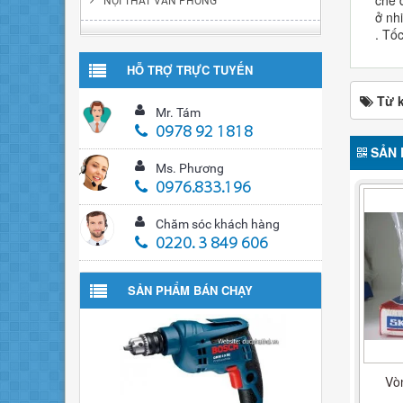
NỘI THẤT VĂN PHÒNG
ở nh
. Tố
HỖ TRỢ TRỰC TUYẾN
Từ 
Mr. Tám
0978 92 1818
SẢN 
Ms. Phương
0976.833.196
Chăm sóc khách hàng
0220. 3 849 606
SẢN PHẨM BÁN CHẠY
Vò