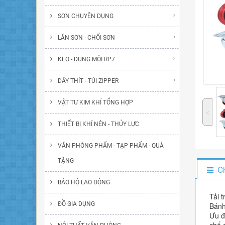
SƠN CHUYÊN DỤNG
LĂN SƠN - CHỔI SƠN
KEO - DUNG MÔI RP7
DÂY THÍT - TÚI ZIPPER
VẬT TƯ KIM KHÍ TỔNG HỢP
˂
THIẾT BỊ KHÍ NÉN - THỦY LỰC
VĂN PHÒNG PHẨM - TẠP PHẨM - QUÀ
TẶNG
Ch
BẢO HỘ LAO ĐỘNG
Tải t
ĐỒ GIA DỤNG
Bánh
Ưu đ
chế 