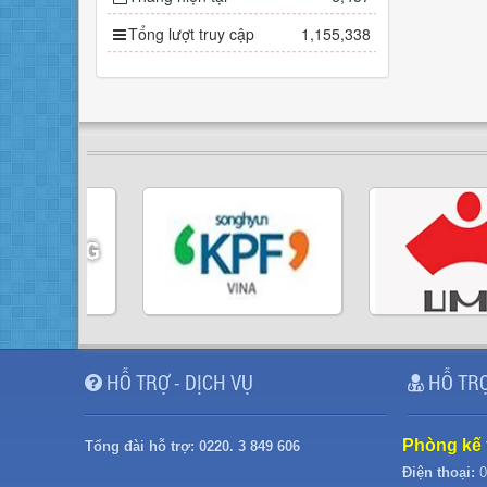
Tổng lượt truy cập
1,155,338
HỖ TRỢ - DỊCH VỤ
HỖ TRỢ
Phòng kế 
Tổng đài hỗ trợ:
0220. 3 849 606
Điện thoại:
0