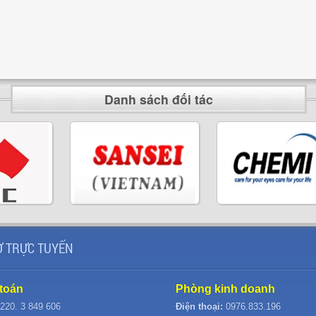
Danh sách đối tác
 TRỰC TUYẾN
toán
Phòng kinh doanh
220. 3 849 606
Điện thoại:
0976.833.196