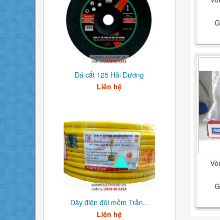
G
Đá cắt 125 Hải Dương
Liên hệ
Vò
G
Dây điện đôi mềm Trần...
Liên hệ