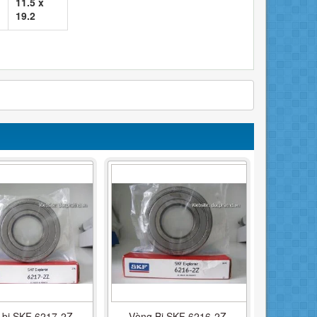
11.5 x
19.2
 bi SKF 6217-2Z
Vòng Bi SKF 6216-2Z