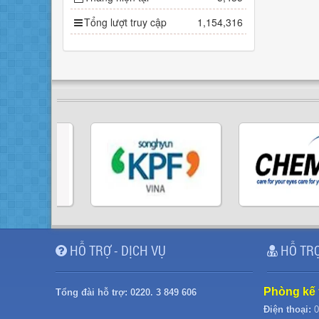
Tổng lượt truy cập
1,154,316
HỖ TRỢ - DỊCH VỤ
HỖ TRỢ
Phòng kế 
Tổng đài hỗ trợ:
0220. 3 849 606
Điện thoại:
0