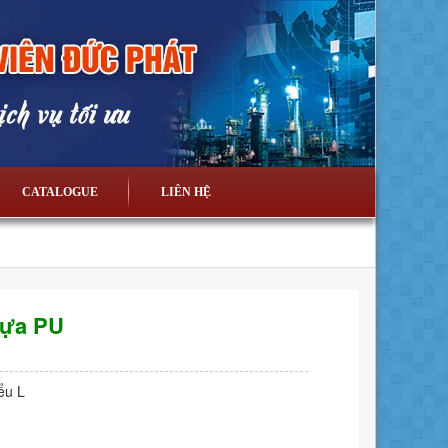
CATALOGUE
LIÊN HỆ
hựa PU
ểu L