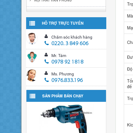
NỘI THẤT VĂN PHÒNG
Trọ
Mà
HỖ TRỢ TRỰC TUYẾN
Mạ 
Chăm sóc khách hàng
Chấ
0220. 3 849 606
Mr. Tám
Đư
0978 92 1818
Độ
Ms. Phương
Tổ
0976.833.196
đế
SẢN PHẨM BÁN CHẠY
Tr
Kíc