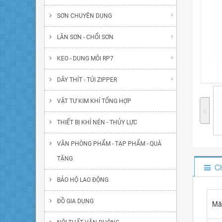
SƠN CHUYÊN DỤNG
LĂN SƠN - CHỔI SƠN
KEO - DUNG MÔI RP7
DÂY THÍT - TÚI ZIPPER
VẬT TƯ KIM KHÍ TỔNG HỢP
˂
THIẾT BỊ KHÍ NÉN - THỦY LỰC
VĂN PHÒNG PHẨM - TẠP PHẨM - QUÀ
TẶNG
Ch
BẢO HỘ LAO ĐỘNG
ĐỒ GIA DỤNG
Mã