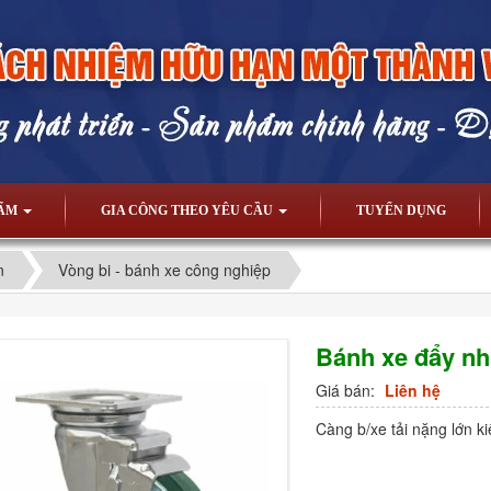
HẨM
GIA CÔNG THEO YÊU CẦU
TUYỂN DỤNG
n
Vòng bi - bánh xe công nghiệp
Bánh xe đẩy n
Giá bán:
Liên hệ
Càng b/xe tải nặng lớn ki