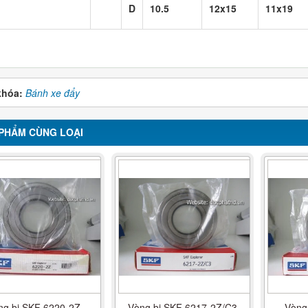
D
10.5
12x15
11x19
khóa:
Bánh xe đẩy
PHẨM CÙNG LOẠI
ng bi SKF 6220-2Z
Vòng bi SKF 6217-2Z/C3
Vòng