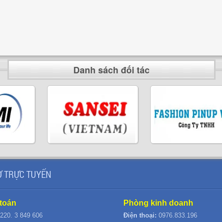
Danh sách đối tác
 TRỰC TUYẾN
toán
Phòng kinh doanh
220. 3 849 606
Điện thoại:
0976.833.196