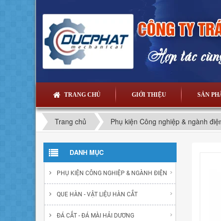
TRANG CHỦ
GIỚI THIỆU
SẢN P
Trang chủ
Phụ kiện Công nghiệp & ngành điệ
DANH MỤC
PHỤ KIỆN CÔNG NGHIỆP & NGÀNH ĐIỆN
QUE HÀN - VẬT LIỆU HÀN CẮT
ĐÁ CẮT - ĐÁ MÀI HẢI DƯƠNG