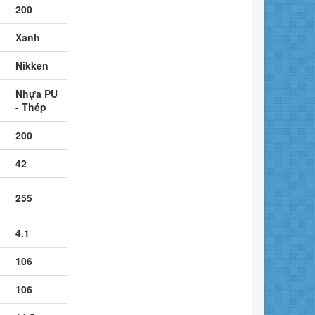
200
Xanh
Nikken
Nhựa PU
- Thép
200
42
255
4.1
106
106