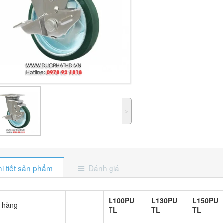
˃
i tiết sản phẩm
Đánh giá
L100PU
L130PU
L150PU
 hàng
TL
TL
TL