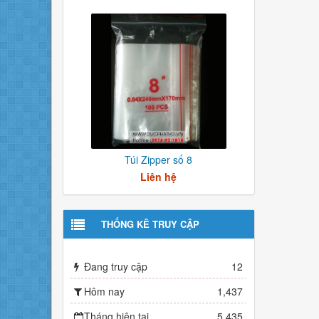
Túi Zipper số 8
Liên hệ
THỐNG KÊ TRUY CẬP
Đang truy cập
12
Hôm nay
1,437
Tháng hiện tại
5,435