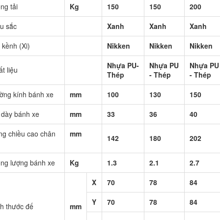
ng tải
Kg
150
150
200
u sắc
Xanh
Xanh
Xanh
kềnh (Xi)
Nikken
Nikken
Nikken
Nhựa PU-
Nhựa PU
Nhựa PU
t liệu
Thép
- Thép
- Thép
ờng kính bánh xe
mm
100
130
150
 dày bánh xe
mm
33
36
40
ng chiều cao chân
mm
142
180
202
ọng lượng bánh xe
Kg
1.3
2.1
2.7
X
70
78
84
Y
70
78
84
h thước đế
mm