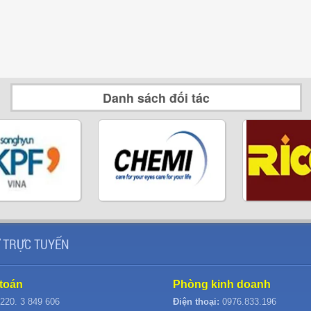
Danh sách đối tác
 TRỰC TUYẾN
toán
Phòng kinh doanh
220. 3 849 606
Điện thoại:
0976.833.196