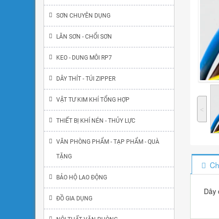
SƠN CHUYÊN DỤNG
LĂN SƠN - CHỔI SƠN
KEO - DUNG MÔI RP7
DÂY THÍT - TÚI ZIPPER
VẬT TƯ KIM KHÍ TỔNG HỢP
˂
THIẾT BỊ KHÍ NÉN - THỦY LỰC
VĂN PHÒNG PHẨM - TẠP PHẨM - QUÀ
TẶNG
Ch
BẢO HỘ LAO ĐỘNG
Dây 
ĐỒ GIA DỤNG