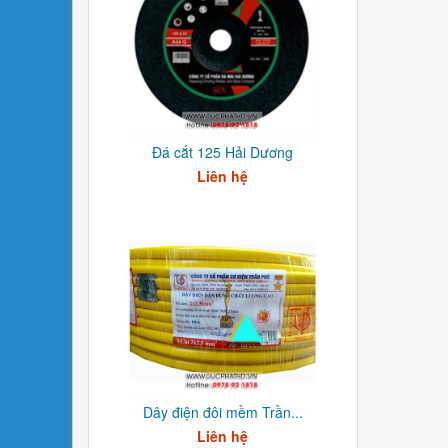
Đá cắt 125 Hải Dương
Liên hệ
Dây điện đôi mềm Trần...
Liên hệ