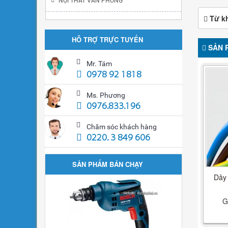
NỘI THẤT VĂN PHÒNG
Từ k
HỖ TRỢ TRỰC TUYẾN
SẢN 
Mr. Tám
0978 92 1818
Ms. Phương
0976.833.196
Chăm sóc khách hàng
0220. 3 849 606
SẢN PHẨM BÁN CHẠY
Dây
G