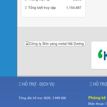
Tổng lượt truy cập
1,154,687
HỖ TRỢ - DỊCH VỤ
HỖ TRỢ
Phòng kế 
Tổng đài hỗ trợ:
0220. 3 849 606
Điện thoại:
0