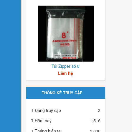
Túi Zipper số 8
Liên hệ
THỐNG KÊ TRUY CẬP
Đang truy cập
2
Hôm nay
1,516
Tháng hiện tại
5,806