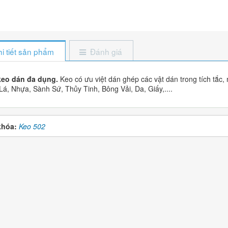
i tiết sản phẩm
Đánh giá
eo dán đa dụng.
Keo có ưu việt dán ghép các vật dán trong tích tắc,
 Lá, Nhựa, Sành Sứ, Thủy Tinh, Bông Vải, Da, Giấy,....
khóa:
Keo 502