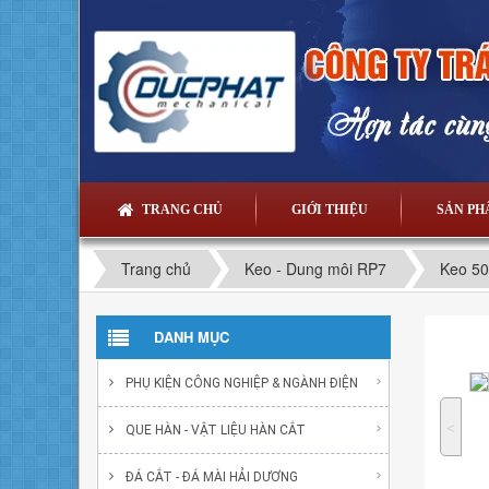
TRANG CHỦ
GIỚI THIỆU
SẢN P
Trang chủ
Keo - Dung môi RP7
Keo 5
DANH MỤC
PHỤ KIỆN CÔNG NGHIỆP & NGÀNH ĐIỆN
˂
QUE HÀN - VẬT LIỆU HÀN CẮT
ĐÁ CẮT - ĐÁ MÀI HẢI DƯƠNG