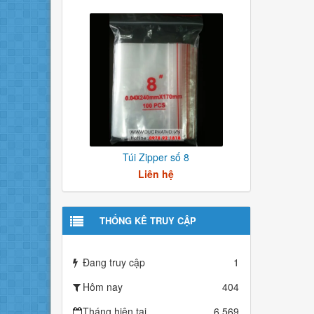
Túi Zipper số 8
Liên hệ
THỐNG KÊ TRUY CẬP
Đang truy cập
1
Hôm nay
404
Tháng hiện tại
6,569