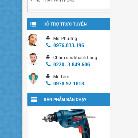
NỘI THẤT VĂN PHÒNG
HỖ TRỢ TRỰC TUYẾN
Ms. Phương
0976.833.196
Chăm sóc khách hàng
0220. 3 849 606
Mr. Tám
0978 92 1818
SẢN PHẨM BÁN CHẠY