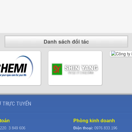
Danh sách đối tác
 TRỰC TUYẾN
toán
Phòng kinh doanh
220. 3 849 606
Điện thoại:
0976.833.196