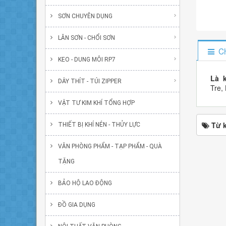
SƠN CHUYÊN DỤNG
LĂN SƠN - CHỔI SƠN
Ch
KEO - DUNG MÔI RP7
Là k
DÂY THÍT - TÚI ZIPPER
Tre,
VẬT TƯ KIM KHÍ TỔNG HỢP
Từ 
THIẾT BỊ KHÍ NÉN - THỦY LỰC
VĂN PHÒNG PHẨM - TẠP PHẨM - QUÀ
TẶNG
BẢO HỘ LAO ĐỘNG
ĐỒ GIA DỤNG