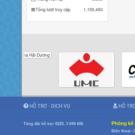
Tổng lượt truy cập
1,155,450
HỖ TRỢ - DỊCH VỤ
HỖ TRỢ
Phòng kế 
Tổng đài hỗ trợ:
0220. 3 849 606
Điện thoại:
0