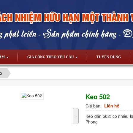
HẨM
GIA CÔNG THEO YÊU CẦU
TUYỂN DỤNG
02
Keo 502
Giá bán:
Liên hệ
Keo dán 502: có nhiều 
˃
Phong