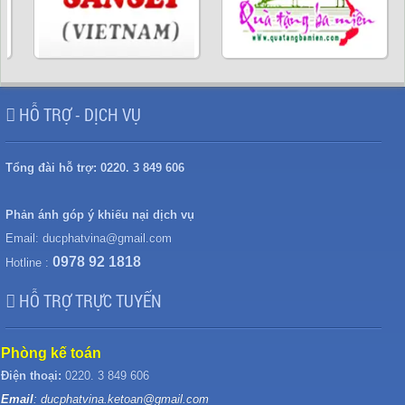
HỖ TRỢ - DỊCH VỤ
Tổng đài hỗ trợ:
0220. 3 849 606
Phản ánh góp ý khiếu nại dịch vụ
Email:
ducphatvina@gmail.com
0978 92 1818
Hotline :
HỖ TRỢ TRỰC TUYẾN
Phòng kế toán
Điện thoại:
0220. 3 849 606
Email
: ducphatvina.ketoan@gmail.com