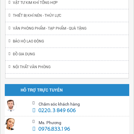
VẬT TƯ KIM KHÍ TỔNG HỢP
THIẾT BỊ KHÍ NÉN - THỦY LỰC
VĂN PHÒNG PHẨM - TẠP PHẨM - QUÀ TẶNG
BẢO HỘ LAO ĐỘNG
ĐỒ GIA DỤNG
NỘI THẤT VĂN PHÒNG
HỖ TRỢ TRỰC TUYẾN
Chăm sóc khách hàng
0220. 3 849 606
Ms. Phương
0976.833.196