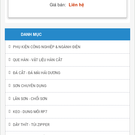
Giá bán:
Liên hệ
DANH MỤC
PHỤ KIỆN CÔNG NGHIỆP & NGÀNH ĐIỆN
QUE HÀN - VẬT LIỆU HÀN CẮT
ĐÁ CẮT - ĐÁ MÀI HẢI DƯƠNG
SƠN CHUYÊN DỤNG
LĂN SƠN - CHỔI SƠN
KEO - DUNG MÔI RP7
DÂY THÍT - TÚI ZIPPER