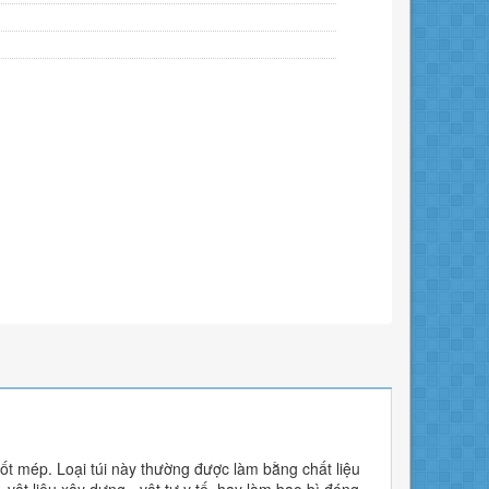
vuốt mép. Loại túi này thường được làm bằng chất liệu
 vật liệu xây dựng - vật tư y tế, hay làm bao bì đóng