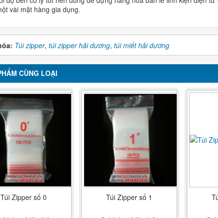
một vài mặt hàng gia dụng.
hóa:
Túi zipper
,
túi zipper hải dương
,
túi miết hải dương
PHẨM CÙNG LOẠI
Túi Zipper số 0
Túi Zipper số 1
Tú