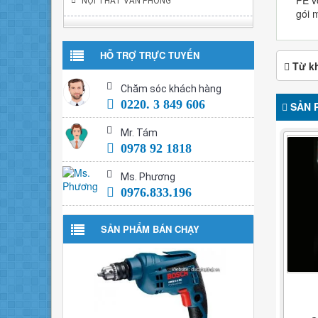
NỘI THẤT VĂN PHÒNG
gói 
HỖ TRỢ TRỰC TUYẾN
Từ k
Chăm sóc khách hàng
0220. 3 849 606
SẢN 
Mr. Tám
0978 92 1818
Ms. Phương
0976.833.196
SẢN PHẨM BÁN CHẠY