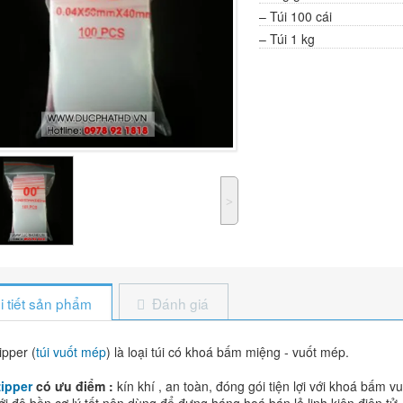
– Túi 100 cái
– Túi 1 kg
˃
i tiết sản phẩm
Đánh giá
ipper (
túi vuốt mép
) là loại túi có khoá bấm miệng - vuốt mép.
zipper
có ưu điểm :
kín khí , an toàn, đóng gói tiện lợi với khoá bấm 
i độ bền cơ lý tốt nên dùng để đựng háng hoá bán lẻ linh kiện điện tử -