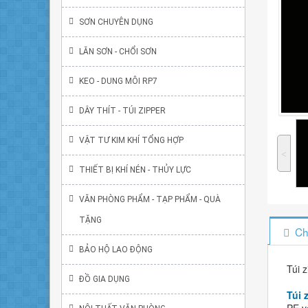
SƠN CHUYÊN DỤNG
LĂN SƠN - CHỔI SƠN
KEO - DUNG MÔI RP7
DÂY THÍT - TÚI ZIPPER
VẬT TƯ KIM KHÍ TỔNG HỢP
˂
THIẾT BỊ KHÍ NÉN - THỦY LỰC
VĂN PHÒNG PHẨM - TẠP PHẨM - QUÀ
TẶNG
Ch
BẢO HỘ LAO ĐỘNG
Túi z
ĐỒ GIA DỤNG
Túi 
PE vớ