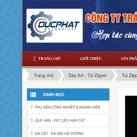
TRANG CHỦ
GIỚI THIỆU
SẢN PH
Trang chủ
Dây thít - Túi Zipper
Túi Zip
DANH MỤC
PHỤ KIỆN CÔNG NGHIỆP & NGÀNH ĐIỆN
QUE HÀN - VẬT LIỆU HÀN CẮT
ĐÁ CẮT - ĐÁ MÀI HẢI DƯƠNG