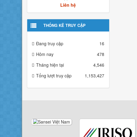
Liên hệ
THỐNG KÊ TRUY CẬP
Đang truy cập
16
Hôm nay
478
Tháng hiện tại
4,546
Tổng lượt truy cập
1,153,427