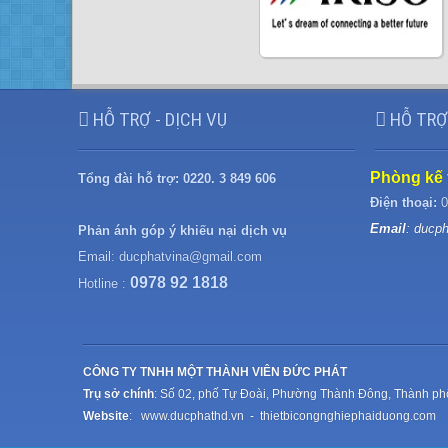
HỖ TRỢ - DỊCH VỤ
HỖ TRỢ
Phòng kế 
Tổng đài hỗ trợ:
0220. 3 849 606
Điện thoại:
0
Email
: ducp
Phản ánh góp ý khiếu nại dịch vụ
Email:
ducphatvina@gmail.com
0978 92 1818
Hotline :
CÔNG TY TNHH MỘT THÀNH VIÊN ĐỨC PHÁT
Trụ sở chính
: Số 02, phố Tự Đoài, Phường Thành Đông, Thành ph
Website
:
www.ducphathd.vn
-
thietbicongnghiephaiduong.com