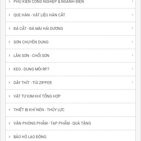
PHỤ KIỆN CÔNG NGHIỆP & NGÀNH ĐIỆN
QUE HÀN - VẬT LIỆU HÀN CẮT
ĐÁ CẮT - ĐÁ MÀI HẢI DƯƠNG
SƠN CHUYÊN DỤNG
LĂN SƠN - CHỔI SƠN
KEO - DUNG MÔI RP7
DÂY THÍT - TÚI ZIPPER
VẬT TƯ KIM KHÍ TỔNG HỢP
THIẾT BỊ KHÍ NÉN - THỦY LỰC
VĂN PHÒNG PHẨM - TẠP PHẨM - QUÀ TẶNG
BẢO HỘ LAO ĐỘNG