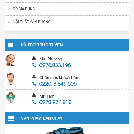
ĐỒ GIA DỤNG
NỘI THẤT VĂN PHÒNG
HỖ TRỢ TRỰC TUYẾN
Ms. Phương
0976.833.196
Chăm sóc khách hàng
0220. 3 849 606
Mr. Tám
0978 92 1818
SẢN PHẨM BÁN CHẠY