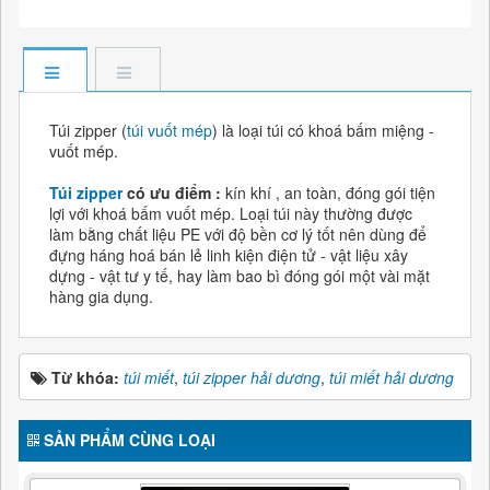
Túi zipper (
túi vuốt mép
) là loại túi có khoá bấm miệng -
vuốt mép.
Túi zipper
có ưu điểm :
kín khí , an toàn, đóng gói tiện
lợi với khoá bấm vuốt mép. Loại túi này thường được
làm bằng chất liệu PE với độ bền cơ lý tốt nên dùng để
đựng háng hoá bán lẻ linh kiện điện tử - vật liệu xây
dựng - vật tư y tế, hay làm bao bì đóng gói một vài mặt
hàng gia dụng.
Từ khóa:
túi miết
,
túi zipper hải dương
,
túi miết hải dương
SẢN PHẨM CÙNG LOẠI